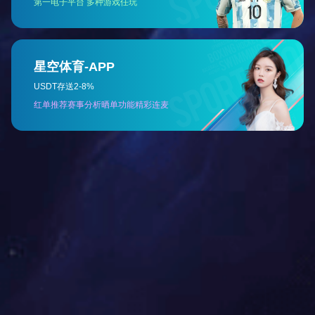
开云(中国)官方网站-kaiyun.com 的主营产品有：电
流互感器、电压互感器、电流变换器、电压变换
器、霍尔传感器等，希望可以帮到你。
2.公司主要业务涉及哪些领域？
3.开云(中国)官方网站-kaiyun.com 和其他企业相
比有哪些优势？
4.开云(中国)官方网站-kaiyun.com 都得过哪些荣
誉？
5.开云(中国)官方网站-kaiyun.com 成立多久了?
6.什么是电流互感器？
7.按照用途电流互感器可以分为几类？