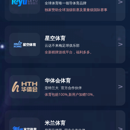
低压电流互感器
柔性罗氏线圈
霍尔传感器
交直流变送器
更多 »
电流取电装置
高压设备绝缘监测传感器
局放监测传感器
测量仪器
智能断路器用电流互感器
智能在线监测装置
电量隔离传感器
一、二次融合用隔离电压互感器
电流型电压互感器
继电保护用电压互感器
测量用电压互感器