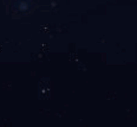
南京博
天瑞电
天瑞公
榜样力
关于
纳威精
子精彩
司精彩
量！天
2025年
彩亮相
亮相
亮相第
门这所
度以我
2026
2025上
十五
高校
单位作
C......
海......
届......
走......
为......
2026-04-
2025-11-
2025-07-
2025-05-
2025-05-
28
20
11
22
12
11:56:11
16:32:25
17:08:29
13:22:00
18:48:07
天瑞电
南京博
‌湖北天
春节放
2025年
子南京
纳威公
瑞电子
假通知
取向电
分公司
司精彩
股份有
工钢新
2025-01-
组织
亮相
限公......
材料
25
春......
20......
技......
2025-04-
16:23:03
2025-04-
2025-04-
2025-01-
02