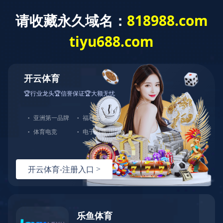
搜索
首
关
产
新
服
投
人
开云(中国)
页
于
品
闻
务
资
力
官方网站-
Previous
Next
天
中
&
与
者
资
kaiyun.com
瑞
心
展
支
关
源
会
持
系
开云(中国)官方网站-kaiyun.com
微型电流互感器
开合式电流互感器
剩余（零序）电流互感器