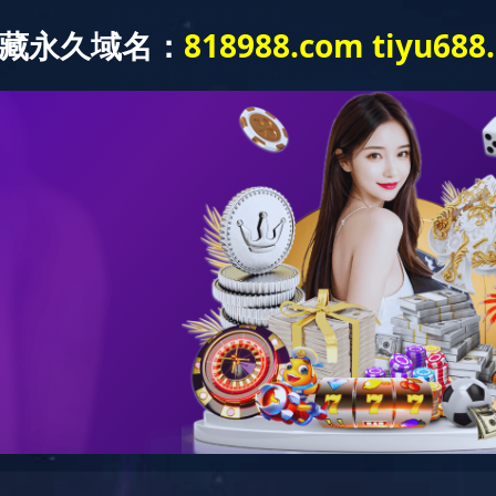
心
新闻&展会
服务与支持
投