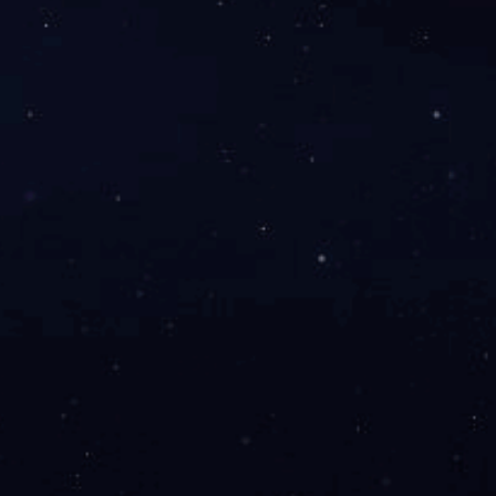
m
提交
|
法律声明
|
隐私政策
|
开云(中国)官方网站-kaiyun.com