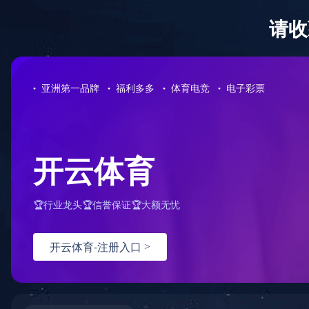
首页
关于天瑞
产品中