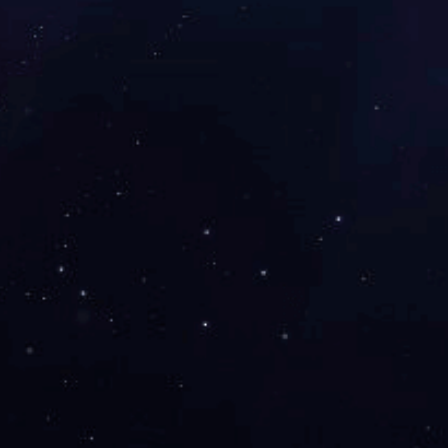
服务热线：400-086-3003
电话：0728-5353116 5353117
传真：0728-5353121
邮箱：
hbtr@roozshopping.com
地址：湖北省天门市经济开发区创业大道8号
Copyright @ 开云(中国)官方网站-kaiyun.com .All rights reserved