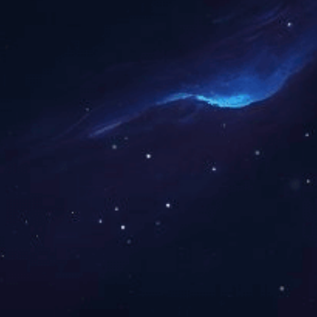
测量仪器
智能断路器用电流互感器
智能在线监测装置
电量隔离传感器