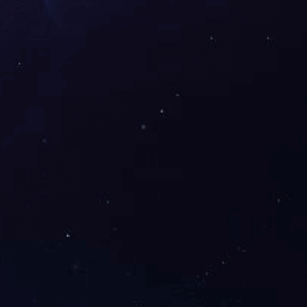
m 电力电子元器件生产经营项目竣工环境保护验收意