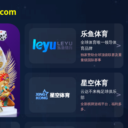
搜索
资者关系
人力资源
开云(中国)官方网
站-kaiyun.com