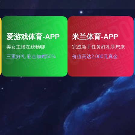
监督,具体公示信息如下:
2023-10-17 08:56:20
建设项目竣工环境保护验收监测报告
由于此报告内容较多，具体报告可到“服务与支持-----
2018-12-28 08:48:00
关于电力电子元器件项目竣工环境保
2018-12-28 08:43:00