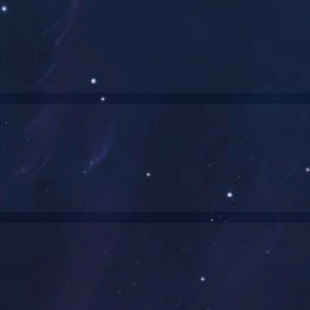
最新公告
关于2025年度以我单位作为参与单
根据《湖北省科学技术奖励办法》及其实施细则规定的要求，
“高硅铁基纳米晶合金制造关键技术集成及产业化”项
2025-05-12 18:48:07
开云(中国)官方网站-kaiyun.com 
根据天门市生态环境局关于开展危险废物信息公开的通知
物转移联单信息情况给予公示,公示时限为信息发布公示