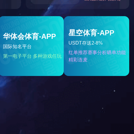
表
下载中心”查阅。
护验收的报告